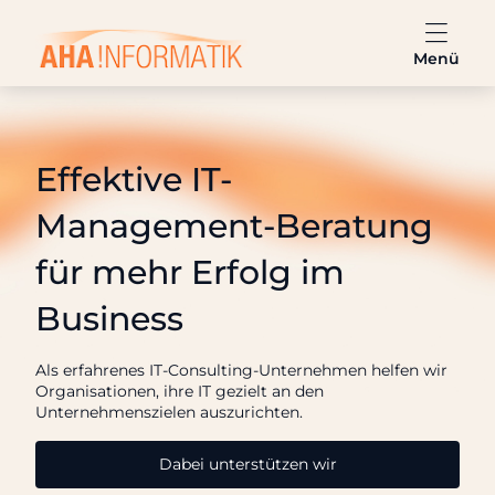
Skip
to
content
Menü
IT-Management
Effektive IT-
IT-Projektmanagement
Management-Beratung
IT-Resilienz & Notfallvorsorge
für mehr Erfolg im
IT-Sicherheit
Business
Unternehmen
Als erfahrenes IT-Consulting-Unternehmen helfen wir
Organisationen, ihre IT gezielt an den
Unternehmenszielen auszurichten.
Karriere
Dabei unterstützen wir
Kontakt