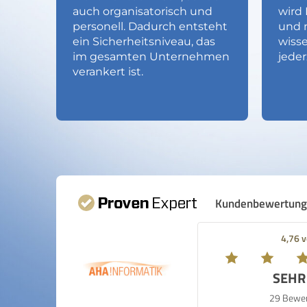
auch organisatorisch und
wird 
personell. Dadurch entsteht
und n
ein Sicherheitsniveau, das
wisse
im gesamten Unternehmen
jeder
verankert ist.
Kundenbewertun
4,76 
SEHR
29 Bewe