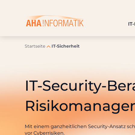
Skip
to
content
IT
Startseite
IT-Sicherheit
IT-Security-Be
Risiko­manag
Mit einem ganzheitlichen Security-Ansatz s
vor Cyberrisiken.