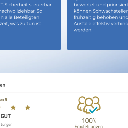
IT-Sicherheit steuerbar
bewertet und priorisiert
achvollziehbar. So
können Schwachstelle
n alle Beteiligten
frühzeitig behoben un
zeit, was zu tun ist.
Ausfälle effektiv verhin
werden.
gen
von 5
 GUT
100%
rtungen
Empfehlungen