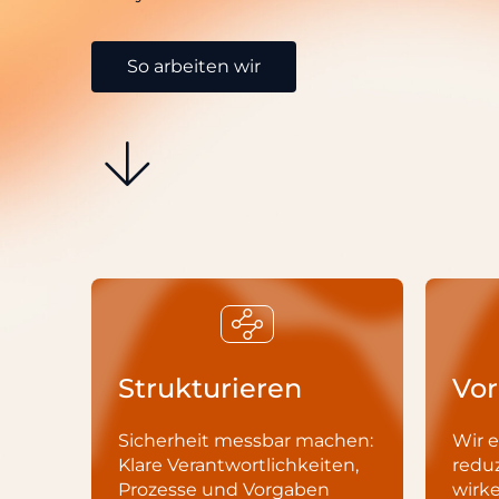
So arbeiten wir
Strukturieren
Vo
Sicherheit messbar machen:
Wir 
Klare Verantwortlichkeiten,
reduz
Prozesse und Vorgaben
wirke