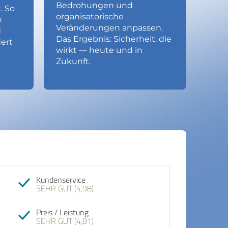
Bedrohungen und
. So
organisatorische
n
Veränderungen anpassen.
d
Das Ergebnis: Sicherheit, die
dert
wirkt — heute und in
Zukunft.
Kundenservice
SEHR GUT (4,98)
Preis / Leistung
SEHR GUT (4,81)