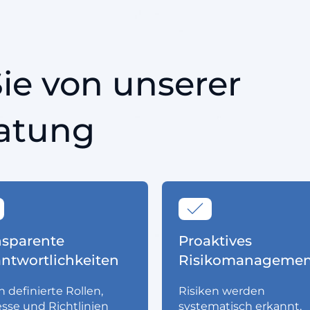
Sie von unserer
ratung
nsparente
Proaktives
antwortlichkeiten
Risikomanagemen
 definierte Rollen,
Risiken werden
sse und Richtlinien
systematisch erkannt,